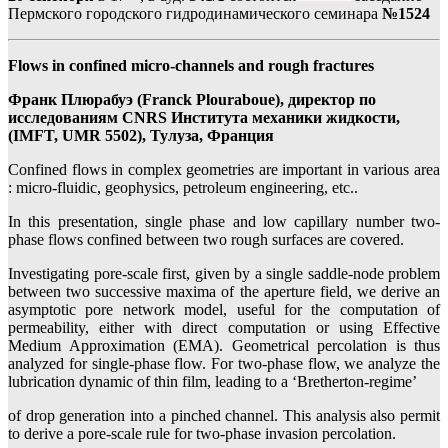
Пермского городского гидродинамического семинара
№1524
Flows in confined micro-channels and rough fractures
Франк Плюрабуэ (Franck Plouraboue), директор по
исследованиям CNRS Института механики жидкости,
(IMFT, UMR 5502), Тулуза, Франция
Confined flows in complex geometries are important in various area
: micro-fluidic, geophysics, petroleum engineering, etc..
In this presentation, single phase and low capillary number two-
phase flows confined between two rough surfaces are covered.
Investigating pore-scale first, given by a single saddle-node problem
between two successive maxima of the aperture field, we derive an
asymptotic pore network model, useful for the computation of
permeability, either with direct computation or using Effective
Medium Approximation (EMA). Geometrical percolation is thus
analyzed for single-phase flow. For two-phase flow, we analyze the
lubrication dynamic of thin film, leading to a ‘Bretherton-regime’
of drop generation into a pinched channel. This analysis also permit
to derive a pore-scale rule for two-phase invasion percolation.