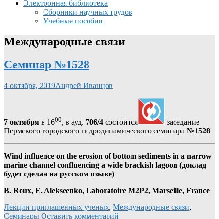
Электронная библиотека
Сборники научных трудов
Учебные пособия
Международные связи
Семинар №1528
4 октября, 2019
Андрей Иванцов
00
7 октября
в 16
, в ауд.
706/4
состоится
заседание
Пермского городского гидродинамического семинара
№1528
Wind influence on the erosion of bottom sediments in a narrow
marine channel confluencing a wide brackish lagoon (доклад
будет сделан на русском языке)
B. Roux, E. Alekseenko, Laboratoire M2P2, Marseille, France
Лекции приглашенных ученых
,
Международные связи
,
Семинары
Оставить комментарий