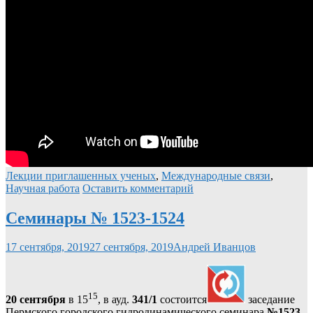
Лекции приглашенных ученых
,
Международные связи
,
Научная работа
Оставить комментарий
Семинары № 1523-1524
17 сентября, 2019
27 сентября, 2019
Андрей Иванцов
15
20 сентября
в 15
, в ауд.
341/1
состоится
заседание
Пермского городского гидродинамического семинара
№1523