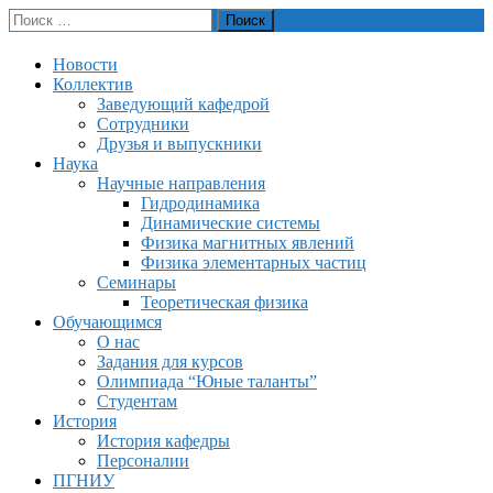
Перейти
Поиск:
Пермский государственный университет
к
Кафедра теоретической физики
содержимому
Новости
Коллектив
Заведующий кафедрой
Сотрудники
Друзья и выпускники
Наука
Научные направления
Гидродинамика
Динамические системы
Физика магнитных явлений
Физика элементарных частиц
Семинары
Теоретическая физика
Обучающимся
О нас
Задания для курсов
Олимпиада “Юные таланты”
Студентам
История
История кафедры
Персоналии
ПГНИУ