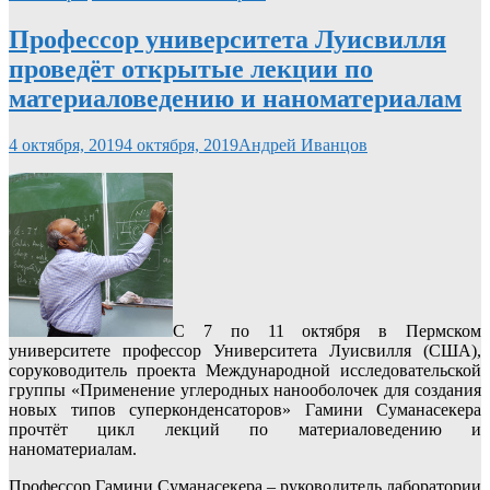
Профессор университета Луисвилля
проведёт открытые лекции по
материаловедению и наноматериалам
4 октября, 2019
4 октября, 2019
Андрей Иванцов
С 7 по 11 октября в Пермском
университете профессор Университета Луисвилля (США),
соруководитель проекта Международной исследовательской
группы «Применение углеродных нанооболочек для создания
новых типов суперконденсаторов» Гамини Суманасекера
прочтёт цикл лекций по материаловедению и
наноматериалам.
Профессор Гамини Суманасекера – руководитель лаборатории