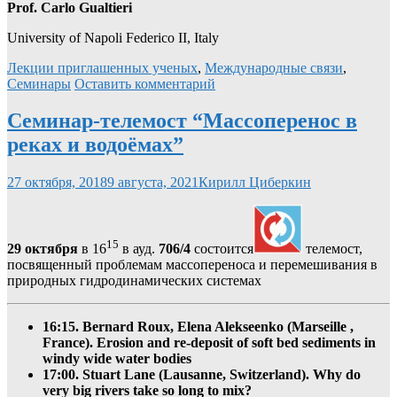
Prof. Carlo Gualtieri
University of Napoli Federico II, Italy
Лекции приглашенных ученых
,
Международные связи
,
Семинары
Оставить комментарий
Семинар-телемост “Массоперенос в
реках и водоёмах”
27 октября, 2018
9 августа, 2021
Кирилл Циберкин
15
29 октября
в 16
в ауд.
706/4
состоится
телемост,
посвященный проблемам массопереноса и перемешивания в
природных гидродинамических системах
16:15. Bernard Roux, Elena Alekseenko (Marseille ,
France).
Erosion and re-deposit of soft bed sediments in
windy wide water bodies
17:00. Stuart Lane (Lausanne, Switzerland). Why do
very big rivers take so long to mix?