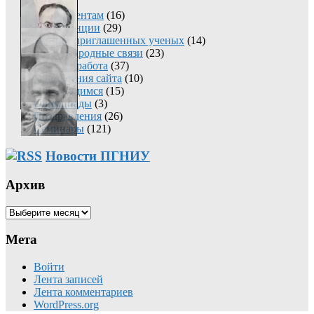
Абитуриентам
(16)
Конференции
(29)
Лекции приглашенных ученых
(14)
Международные связи
(23)
Научная работа
(37)
Обновления сайта
(10)
Обучающимся
(15)
Олимпиады
(3)
Поздравления
(26)
Семинары
(121)
Новости ПГНИУ
Архив
Архив
Мета
Войти
Лента записей
Лента комментариев
WordPress.org