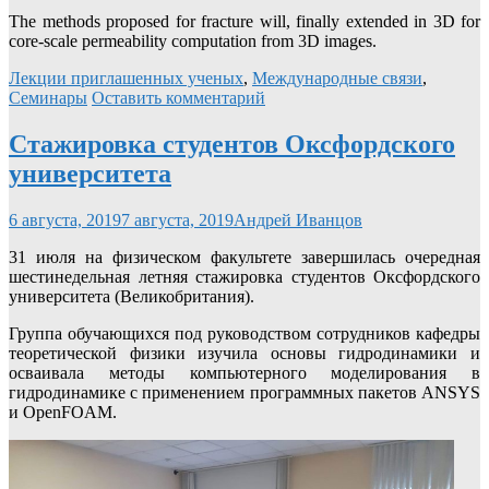
The methods proposed for fracture will, finally extended in 3D for
core-scale permeability computation from 3D images.
Лекции приглашенных ученых
,
Международные связи
,
Семинары
Оставить комментарий
Стажировка студентов Оксфордского
университета
6 августа, 2019
7 августа, 2019
Андрей Иванцов
31 июля на физическом факультете завершилась очередная
шестинедельная летняя стажировка студентов Оксфордского
университета (Великобритания).
Группа обучающихся под руководством сотрудников кафедры
теоретической физики изучила основы гидродинамики и
осваивала методы компьютерного моделирования в
гидродинамике с применением программных пакетов ANSYS
и OpenFOAM.