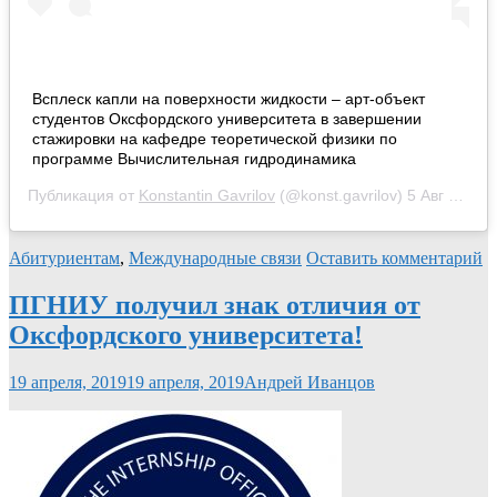
Всплеск капли на поверхности жидкости – арт-объект
студентов Оксфордского университета в завершении
стажировки на кафедре теоретической физики по
программе Вычислительная гидродинамика
Публикация от
Konstantin Gavrilov
(@konst.gavrilov)
5 Авг 2019 в 9:16 PDT
Абитуриентам
,
Международные связи
Оставить комментарий
ПГНИУ получил знак отличия от
Оксфордского университета!
19 апреля, 2019
19 апреля, 2019
Андрей Иванцов