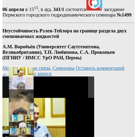
15
06 апреля
в 15
, в ауд.
341/1
состоится
заседание
Пермского городского гидродинамического семинара
№1499
Неустойчивость Рэлея-Тейлора на границе раздела двух
смешиваемых жидкостей
А.М. Воробьёв (Университет Саутгемптона,
Великобритания), Т.П. Любимова, С.А. Прокопьев
(ПГНИУ / ИМСС УрО РАН, Пермь)
Международные связи
,
Семинары
Оставить комментарий
Навигация
←
Предыдущие записи
по
записям