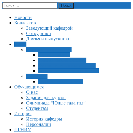
Перейти
Поиск:
Пермский государственный университет
к
Кафедра теоретической физики
содержимому
Новости
Коллектив
Заведующий кафедрой
Сотрудники
Друзья и выпускники
Наука
Научные направления
Гидродинамика
Динамические системы
Физика магнитных явлений
Физика элементарных частиц
Семинары
Теоретическая физика
Обучающимся
О нас
Задания для курсов
Олимпиада “Юные таланты”
Студентам
История
История кафедры
Персоналии
ПГНИУ