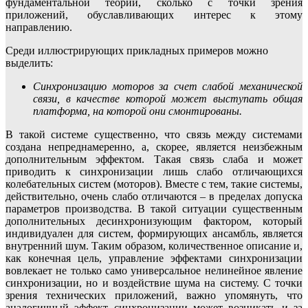
фундаментальной теории, сколько с точки зрения
приложений, обуславливающих интерес к этому
направлению.
Среди иллюстрирующих прикладных примеров можно
выделить:
Синхронизацию моторов за счет слабой механической
связи, в качестве которой может выступать общая
платформа, на которой они смонтированы.
В такой системе существенно, что связь между системами
создана непреднамеренно, а, скорее, является неизбежным
дополнительным эффектом. Такая связь слаба и может
приводить к синхронизации лишь слабо отличающихся
колебательных систем (моторов). Вместе с тем, такие системы,
действительно, очень слабо отличаются – в пределах допуска
параметров производства. В такой ситуации существенным
дополнительных десинхронизующим фактором, который
индивидуален для систем, формирующих ансамбль, является
внутренний шум. Таким образом, количественное описание и,
как конечная цель, управление эффектами синхронизации
вовлекает не только само универсальное нелинейное явление
синхронизации, но и воздействие шума на систему. С точки
зрения технических приложений, важно упомянуть, что
аналогичный эффект синхронизации может возникать и за