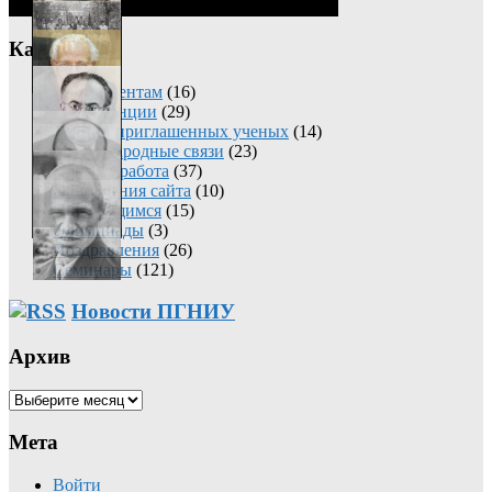
Категории
Абитуриентам
(16)
Конференции
(29)
Лекции приглашенных ученых
(14)
Международные связи
(23)
Научная работа
(37)
Обновления сайта
(10)
Обучающимся
(15)
Олимпиады
(3)
Поздравления
(26)
Семинары
(121)
Новости ПГНИУ
Архив
Архив
Мета
Войти