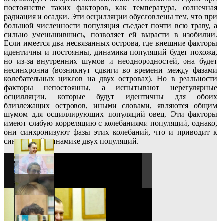
постоянстве таких факторов, как температура, солнечная
радиация и осадки. Эти осцилляции обусловлены тем, что при
большой численности популяция съедает почти всю траву, а
сильно уменьшившись, позволяет ей вырасти в изобилии.
Если имеется два несвязанных острова, где внешние факторы
идентичны и постоянны, динамика популяций будет похожа,
но из-за внутренних шумов и неоднородностей, она будет
несинхронна (возникнут сдвиги во времени между фазами
колебательных циклов на двух островах). Но в реальности
факторы непостоянны, а испытывают нерегулярные
осцилляции, которые будут идентичны для обоих
близлежащих островов, иными словами, являются общим
шумом для осциллирующих популяций овец. Эти факторы
имеют слабую корреляцию с колебаниями популяций, однако,
они синхронизуют фазы этих колебаний, что и приводит к
синхронной динамике двух популяций.