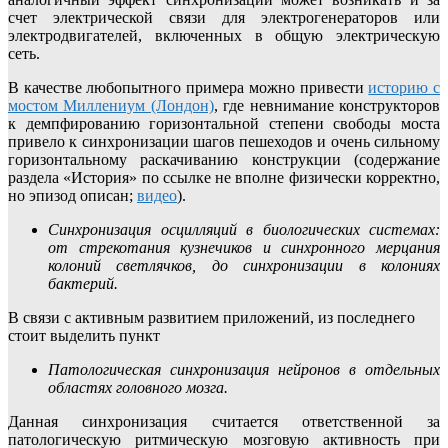
счет электрической связи для электрогенераторов или
электродвигателей, включенных в общую электрическую
сеть.
В качестве любопытного примера можно привести
историю с
мостом Миллениум (Лондон)
, где невнимание конструкторов
к демпфированию горизонтальной степени свободы моста
привело к синхронизации шагов пешеходов и очень сильному
горизонтальному раскачиванию конструкции (содержание
раздела «История» по ссылке не вполне физически корректно,
но эпизод описан;
видео
).
Синхронизация осцилляций в биологических системах:
от стрекотания кузнечиков и синхронного мерцания
колоний светлячков, до синхронизации в колониях
бактерий.
В связи с активным развитием приложений, из последнего
стоит выделить пункт
Патологическая синхронизация нейронов в отдельных
областях головного мозга.
Данная синхронизация считается ответственной за
патологическую ритмическую мозговую активность при