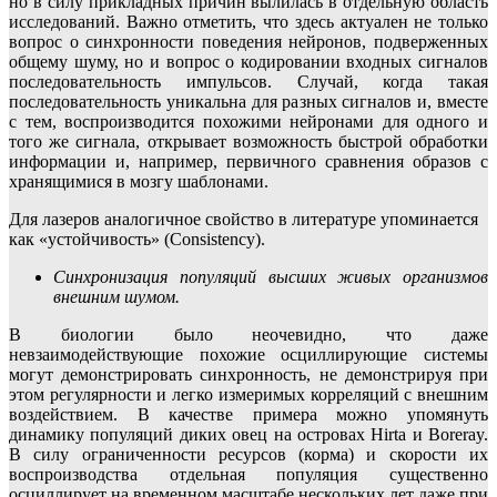
но в силу прикладных причин вылилась в отдельную область
исследований. Важно отметить, что здесь актуален не только
вопрос о синхронности поведения нейронов, подверженных
общему шуму, но и вопрос о кодировании входных сигналов
последовательность импульсов. Случай, когда такая
последовательность уникальна для разных сигналов и, вместе
с тем, воспроизводится похожими нейронами для одного и
того же сигнала, открывает возможность быстрой обработки
информации и, например, первичного сравнения образов с
хранящимися в мозгу шаблонами.
Для лазеров аналогичное свойство в литературе упоминается
как «устойчивость» (Consistency).
Синхронизация популяций высших живых организмов
внешним шумом.
В биологии было неочевидно, что даже
невзаимодействующие похожие осциллирующие системы
могут демонстрировать синхронность, не демонстрируя при
этом регулярности и легко измеримых корреляций с внешним
воздействием. В качестве примера можно упомянуть
динамику популяций диких овец на островах Hirta и Boreray.
В силу ограниченности ресурсов (корма) и скорости их
воспроизводства отдельная популяция существенно
осциллирует на временном масштабе нескольких лет даже при